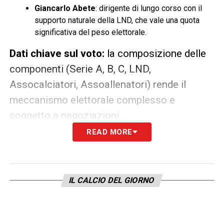
Giancarlo Abete
: dirigente di lungo corso con il
supporto naturale della LND, che vale una quota
significativa del peso elettorale.
Dati chiave sul voto:
la composizione delle
componenti (Serie A, B, C, LND,
Assocalciatori, Assoallenatori) rende il
meccanismo elettorale complesso e
soggetto a negoziazioni.
READ MORE
Lo spettro del commissariamento
Il rischio di commissariamento rimane sullo
sfondo: il Governo ha più volte manifestato
IL CALCIO DEL GIORNO
la volontà di intervenire sullo statuto
federale, e la possibilità di uno stallo