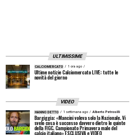
elettorale aumenterebbe la pressione
politica. E l’inchiesta sugli arbitri non aiuta di
certo…
Ecco perché servirebbe un ex
giocatore a capo della FIGC
ULTIMISSIME
A mio avviso, il calcio italiano avrebbe
1 ora ago
bisogno di una guida con esperienza
CALCIOMERCATO
Ultime notizie Calciomercato LIVE: tutte le
novità del giorno
diretta sul campo.
Un presidente che abbia
vissuto il mondo del calcio dall’interno —
come
Paolo Maldini
o
Roberto Baggio
—
VIDEO
porterebbe credibilità presso i calciatori, una
1 settimana ago
Alberto Petrosilli
HANNO DETTO
visione più empatica sui vivai e una maggiore
Bargiggia: «Mancini voleva solo la Nazionale. Vi
svelo cosa è successo davvero dietro le quinte
autorevolezza nelle trattative tecniche e
della FIGC. Campionato Primavera male del
calcio italiano» ESCLUSIVA e VIDEO
internazionali. Questa non è una negazione