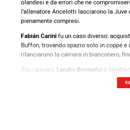
olandesi e da errori che ne compromisero
l’allenatore Ancelotti lasciarono la Juve
pienamente compresi.
Fabián Carini
fu un caso diverso: acquis
Buffon, trovando spazio solo in coppe e i
rilanciarono la carriera in bianconero, fi
Tra i giovani,
Landry Bonnefoi
è l’emblem
prima squadra: presenza nella Primavera 
R
comprimario altrove.
Alex Manninger
, (indimenticato portie
che sfruttò i problemi fisici di Buffon p
cuore dei tifosi per alcune prestazioni m