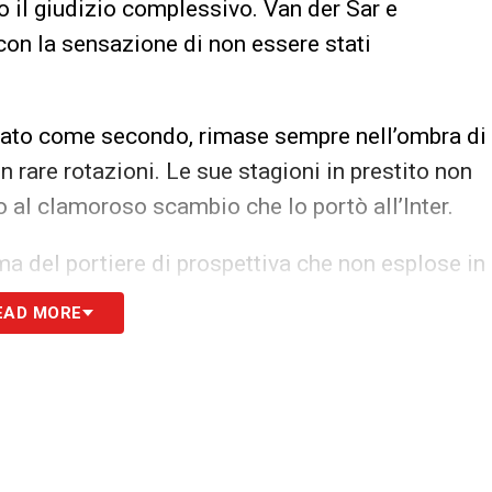
 il giudizio complessivo. Van der Sar e
 con la sensazione di non essere stati
tato come secondo, rimase sempre nell’ombra di
n rare rotazioni. Le sue stagioni in prestito non
no al clamoroso scambio che lo portò all’Inter.
a del portiere di prospettiva che non esplose in
e poche apparizioni in A, poi una carriera da
EAD MORE
re bianconero scomparso qualche settimana fa)
er guadagnare minuti importanti e restare nel
emorabili, inclusa la serata del Bernabéu.