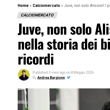
Home
»
Calciomercato
»
Juve, non solo Alisson! I por
CALCIOMERCATO
Juve, non solo Ali
nella storia dei b
ricordi
Published
3 mesi ago
on
8 Maggio 2026
By
Andrea Bargione