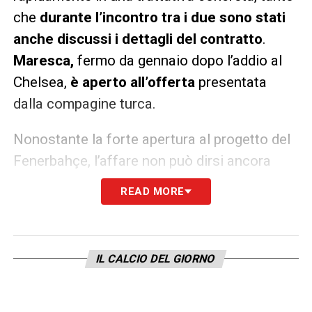
che
durante l’incontro tra i due sono stati
anche discussi i dettagli del contratto
.
Maresca,
fermo da gennaio dopo l’addio al
Chelsea,
è aperto all’offerta
presentata
dalla compagine turca.
Nonostante la forte apertura al progetto del
Fenerbahçe, l’affare non può dirsi ancora
concluso.
Maresca è anche in trattative
READ MORE
con club italiani
, desiderosi di riportarlo in
patria. Le prossime settimane saranno
dunque assolutamente decisive per definire
IL CALCIO DEL GIORNO
chi prenderà le redini della panchina gialloblù.
LA PLAYLIST DELLE NOSTRE TOP NEWS