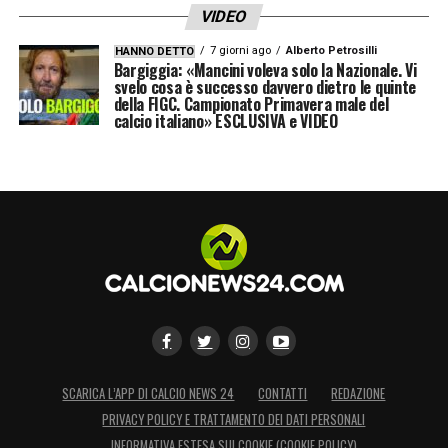
VIDEO
7 giorni ago
Alberto Petrosilli
HANNO DETTO
Bargiggia: «Mancini voleva solo la Nazionale. Vi
svelo cosa è successo davvero dietro le quinte
della FIGC. Campionato Primavera male del
calcio italiano» ESCLUSIVA e VIDEO
SCARICA L’APP DI CALCIO NEWS 24
CONTATTI
REDAZIONE
PRIVACY POLICY E TRATTAMENTO DEI DATI PERSONALI
INFORMATIVA ESTESA SUI COOKIE (COOKIE POLICY)