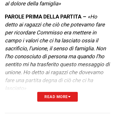
al dolore della famiglia
»
PAROLE PRIMA DELLA PARTITA –
«
Ho
detto ai ragazzi che ciò che potevamo fare
per ricordare Commisso era mettere in
campo i valori che ci ha lasciato ossia il
sacrificio, l’unione, il senso di famiglia. Non
l’ho conosciuto di persona ma quando l’ho
sentito mi ha trasferito questo messaggio di
unione. Ho detto ai ragazzi che dovevamo
fare una partita degna di ciò che ci ha
lasciato
»
READ MORE
RISULTATI
–
«
I risultati nascono dalle ottime
prestazioni che abbiamo fatto. Siamo stati