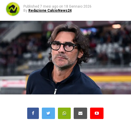
Published
7 mesi ago
on
18 Gennaio 2026
By
Redazione CalcioNews24