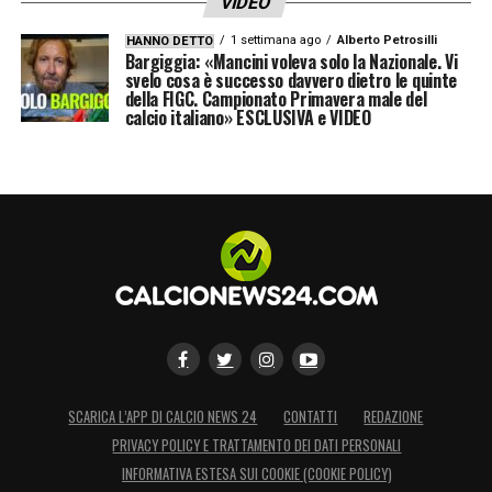
tutte le novità del giorno sul massimo
VIDEO
campionato italiano
1 settimana ago
Alberto Petrosilli
HANNO DETTO
Bargiggia: «Mancini voleva solo la Nazionale. Vi
svelo cosa è successo davvero dietro le quinte
della FIGC. Campionato Primavera male del
LA PLAYLIST DELLE NOSTRE TOP NEWS
calcio italiano» ESCLUSIVA e VIDEO
SCARICA L’APP DI CALCIO NEWS 24
CONTATTI
REDAZIONE
PRIVACY POLICY E TRATTAMENTO DEI DATI PERSONALI
INFORMATIVA ESTESA SUI COOKIE (COOKIE POLICY)