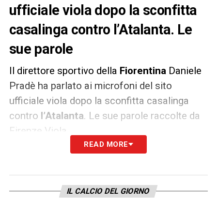
ufficiale viola dopo la sconfitta
casalinga contro l’Atalanta. Le
sue parole
Il direttore sportivo della
Fiorentina
Daniele
Pradè ha parlato ai microfoni del sito
ufficiale viola dopo la sconfitta casalinga
contro
l’Atalanta
. Le sue parole raccolte da
Firenze Viola.
READ MORE
AMAREZZA –
«C’è amarezza, però abbiamo
giocato contro una grandissima squadra
dimostrando carattere. Avevamo rimesso in
IL CALCIO DEL GIORNO
piedi una partita difficile, c’è stato l’episodio
del rigore che è abbastanza rivedibile perchè