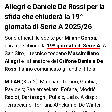
Allegri e Daniele De Rossi per la
sfida che chiuderà la 19^
giornata di Serie A 2025/26
Sono ufficiali le scelte per
Milan
–
Genoa
,
gara che chiude la
19^ giornata di Serie A
. A
San Siro, il tecnico toscano
Massimiliano
Allegri
e l’allenatore del
Grifone
Daniele De
Rossi
hanno comunicato gli undici titolari.
MILAN
(3-5-2): Maignan; Tomori, Gabbia,
Pavlović; Saelemaekers, Fofana, Modrić,
Rabiot, Bartesaghi; Pulisic, Leão. A disp.:
Terracciano, Torriani; Athekame, De Winter,