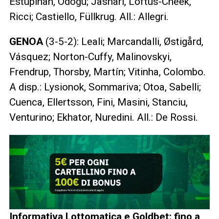
Estupiñan, Odogu; Jashari, Loftus-Cheek,
Ricci; Castiello, Füllkrug. All.: Allegri.
GENOA
(3-5-2): Leali; Marcandalli, Østigård,
Vásquez; Norton-Cuffy, Malinovskyi,
Frendrup, Thorsby, Martín; Vitinha, Colombo.
A disp.: Lysionok, Sommariva; Otoa, Sabelli;
Cuenca, Ellertsson, Fini, Masini, Stanciu,
Venturino; Ekhator, Nuredini. All.: De Rossi.
Informativa Lottomatica e Goldbet: fino a