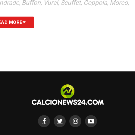
Andrade, Buffon, Vural, Scuffet, Coppola, Moreo,
EAD MORE
domani: guida alla Diretta TV
S