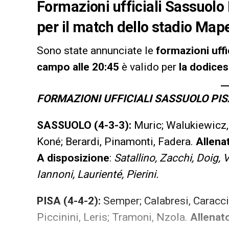
Formazioni ufficiali Sassuolo P
per il match dello stadio Mapei
Sono state annunciate le
formazioni uffi
campo alle 20:45
è valido per
la dodice
FORMAZIONI UFFICIALI SASSUOLO PIS
SASSUOLO (4-3-3):
Muric; Walukiewicz,
Koné; Berardi, Pinamonti, Fadera.
Allena
A disposizione
:
Satallino, Zacchi, Doig, 
Iannoni, Laurienté, Pierini.
PISA (4-4-2):
Semper; Calabresi, Caraccio
Piccinini, Leris; Tramoni, Nzola.
Allenat