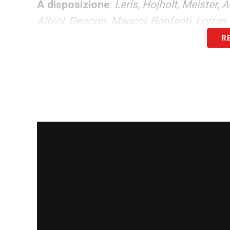
A disposizione
:
Leris, Hojholt, Meister, 
Albiol, Denoon, Maucci, Bonfanti, Lorran.
R
LEGGI ANCHE –
Partite oggi, stasera e 
LA PLAYLIST DELLE NOSTRE TOP NEW