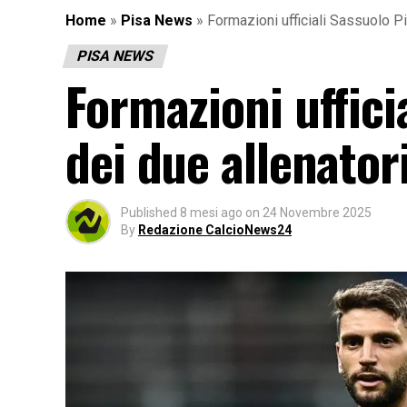
Home
»
Pisa News
»
Formazioni ufficiali Sassuolo Pis
PISA NEWS
Formazioni ufficia
dei due allenator
Published
8 mesi ago
on
24 Novembre 2025
By
Redazione CalcioNews24