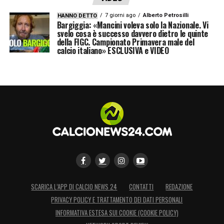
7 giorni ago
Alberto Petrosilli
HANNO DETTO
Bargiggia: «Mancini voleva solo la Nazionale. Vi
svelo cosa è successo davvero dietro le quinte
della FIGC. Campionato Primavera male del
calcio italiano» ESCLUSIVA e VIDEO
SCARICA L’APP DI CALCIO NEWS 24
CONTATTI
REDAZIONE
PRIVACY POLICY E TRATTAMENTO DEI DATI PERSONALI
INFORMATIVA ESTESA SUI COOKIE (COOKIE POLICY)