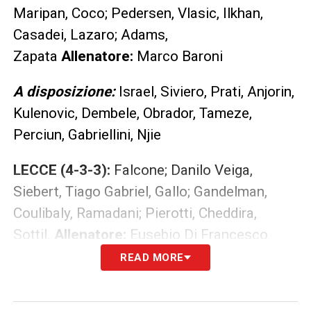
Maripan, Coco; Pedersen, Vlasic, Ilkhan,
Casadei, Lazaro; Adams,
Zapata
Allenatore:
Marco Baroni
A disposizione:
Israel, Siviero, Prati, Anjorin,
Kulenovic, Dembele, Obrador, Tameze,
Perciun, Gabriellini, Njie
LECCE (4-3-3):
Falcone; Danilo Veiga,
Siebert, Tiago Gabriel, Gallo; Gandelman,
Coulibaly, Ramadani; Pierotti, Cheddira,
Sottil.
Allenatore:
Eusebio Di Francesco
READ MORE
A disposizione:
Samooja, Bleve, Ndaba,
Gaspar, Sala, Fofana, Stulic, N’Dri, Perez,