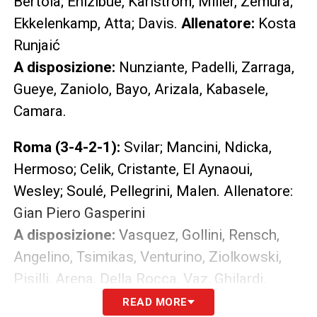
Bertola; Ehizibue, Karlstrom, Miller, Zemura;
Ekkelenkamp, Atta; Davis.
Allenatore:
Kosta
Runjaić
A disposizione:
Nunziante, Padelli, Zarraga,
Gueye, Zaniolo, Bayo, Arizala, Kabasele,
Camara.
Roma (3-4-2-1):
Svilar; Mancini, Ndicka,
Hermoso; Celik, Cristante, El Aynaoui,
Wesley; Soulé, Pellegrini, Malen. Allenatore:
Gian Piero Gasperini
A disposizione:
Vasquez, Gollini, Rensch,
Angelino, Tsimikas, Venturino, Ziolkowski,
Pisilli, Arena, Della Rocca, Vaz, Ghilardi.
READ MORE
Ultime Notizie Serie A: tutte le novità del