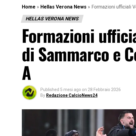
Home
»
Hellas Verona News
»
Formazioni ufficiali 
HELLAS VERONA NEWS
Formazioni ufficia
di Sammarco e Con
A
Published
5 mesi ago
on
28 Febbraio 2026
By
Redazione CalcioNews24