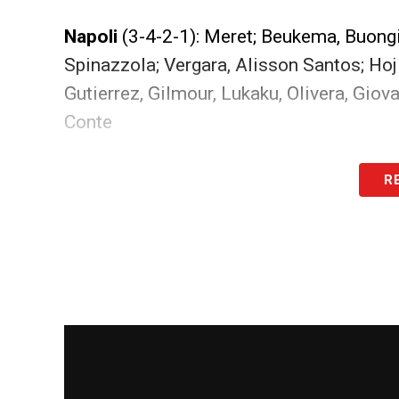
Napoli
(3-4-2-1): Meret; Beukema, Buongi
Spinazzola; Vergara, Alisson Santos; Ho
Gutierrez, Gilmour, Lukaku, Olivera, Giov
Conte
Partite oggi, stasera e domani: guida al
R
LA PLAYLIST DELLE NOSTRE TOP NEW