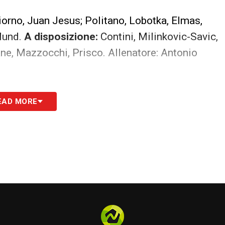
orno, Juan Jesus; Politano, Lobotka, Elmas,
jlund.
A disposizione:
Contini, Milinkovic-Savic,
ane, Mazzocchi, Prisco. Allenatore: Antonio
la Diretta TV
EAD MORE
S