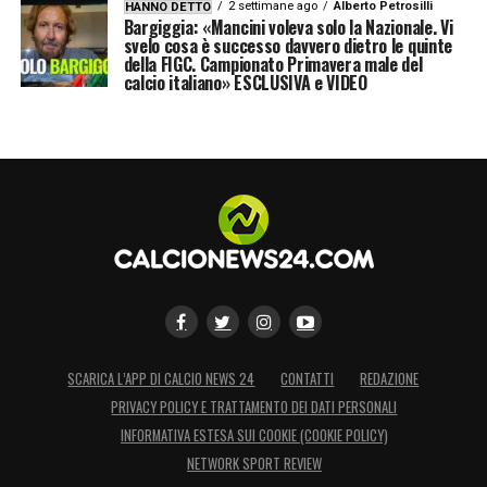
2 settimane ago
Alberto Petrosilli
HANNO DETTO
Bargiggia: «Mancini voleva solo la Nazionale. Vi
svelo cosa è successo davvero dietro le quinte
della FIGC. Campionato Primavera male del
calcio italiano» ESCLUSIVA e VIDEO
SCARICA L’APP DI CALCIO NEWS 24
CONTATTI
REDAZIONE
PRIVACY POLICY E TRATTAMENTO DEI DATI PERSONALI
INFORMATIVA ESTESA SUI COOKIE (COOKIE POLICY)
NETWORK SPORT REVIEW