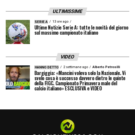
meglio il prossimo impegno di campionato.
ULTIMISSIME
Intanto, l’ambiente può tirare un piccolo
sospiro di sollievo dopo la vittoria dell’ultimo
13 ore ago
SERIE A
Ultime Notizie Serie A: tutte le novità del giorno
turno, che ha riportato fiducia e serenità
sul massimo campionato italiano
nello spogliatoio. Ma il vero passo avanti
arriverà solo quando la
panchina del Genoa
VIDEO
avrà finalmente un nuovo padrone, pronto a
2 settimane ago
Alberto Petrosilli
HANNO DETTO
rilanciare le ambizioni rossoblù e a
Bargiggia: «Mancini voleva solo la Nazionale. Vi
svelo cosa è successo davvero dietro le quinte
riaccendere l’entusiasmo del Ferraris.
della FIGC. Campionato Primavera male del
calcio italiano» ESCLUSIVA e VIDEO
LA PLAYLIST DELLE NOSTRE TOP NEWS