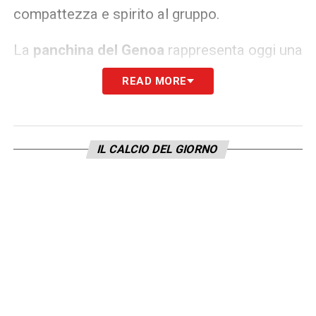
compattezza e spirito al gruppo.
La
panchina del Genoa
rappresenta oggi una
delle sfide più delicate del campionato: la
READ MORE
squadra, pur avendo mostrato buone trame
di gioco, paga un rendimento altalenante e
una classifica preoccupante. L’obiettivo è
IL CALCIO DEL GIORNO
chiaro: ritrovare stabilità e punti per
allontanarsi dalle zone calde della
graduatoria.
Nelle prossime ore è attesa la decisione
definitiva. Il Genoa non vuole perdere tempo:
la nuova guida tecnica dovrà essere
annunciata al più presto per preparare al