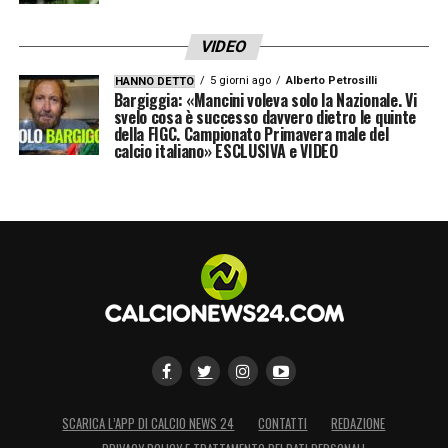
VIDEO
5 giorni ago
Alberto Petrosilli
HANNO DETTO
Bargiggia: «Mancini voleva solo la Nazionale. Vi
svelo cosa è successo davvero dietro le quinte
della FIGC. Campionato Primavera male del
calcio italiano» ESCLUSIVA e VIDEO
SCARICA L’APP DI CALCIO NEWS 24
CONTATTI
REDAZIONE