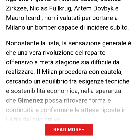
Zirkzee, Niclas Füllkrug, Artem Dovbyk e
Mauro Icardi, nomi valutati per portare a
Milano un bomber capace di incidere subito.
Nonostante la lista, la sensazione generale è
che una vera rivoluzione del reparto
offensivo a metà stagione sia difficile da
realizzare. Il Milan procederà con cautela,
cercando un equilibrio tra esigenze tecniche
e sostenibilità economica, nella speranza
che
Gimenez
possa ritrovare forma e
continuità e confermare le attese riposte in
lui fin dal suo arrivo.
READ MORE
QUI:
TUTTE LE ULTIME NOTIZIE DI SERIE A