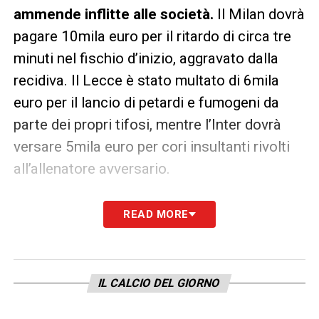
ammende inflitte alle società.
Il Milan dovrà
pagare 10mila euro per il ritardo di circa tre
minuti nel fischio d’inizio, aggravato dalla
recidiva. Il Lecce è stato multato di 6mila
euro per il lancio di petardi e fumogeni da
parte dei propri tifosi, mentre l’Inter dovrà
versare 5mila euro per cori insultanti rivolti
all’allenatore avversario.
Sanzioni anche per la Roma, multata per
READ MORE
due episodi distinti
: 5mila euro per cori
offensivi verso un calciatore avversario e
ulteriori 2mila per il lancio di un petardo. La
IL CALCIO DEL GIORNO
Fiorentina dovrà pagare 3mila euro per il
lancio di fumogeni, mentre l’Atalanta è stata