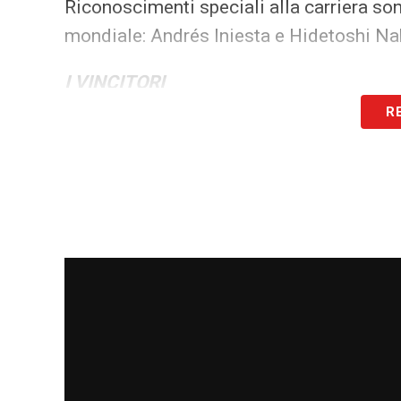
Riconoscimenti speciali alla carriera so
mondiale: Andrés Iniesta e Hidetoshi Na
I VINCITORI
R
DEMBELE
‘ vince il premio come
BEST MEN’S
,
Il
PSG
vince il premio come
BEST
CLUB
, la m
YAMAL
vince il premio come
BEST
FORWAR
LAMINE YAMAL
ha vinto anche un premio spec
riservato a un grande talento del calcio
VITINHA
vince il premio come
BEST
MIDFIEL
DESIRE
DOUE
vince il premio come
BEST EME
LUIS
ENRIQUE
vince il premio come ⁣
BEST
CO
CRISTIANO
RONALDO
vince il premio come
oriente