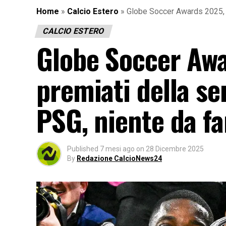
Home
»
Calcio Estero
»
Globe Soccer Awards 2025, ec
CALCIO ESTERO
Globe Soccer Awa
premiati della se
PSG, niente da f
Published
7 mesi ago
on
28 Dicembre 2025
By
Redazione CalcioNews24