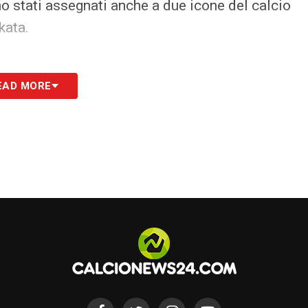
no stati assegnati anche a due icone del calcio
kata.
EAD MORE
 il miglior giocatore al mondo
iglior squadra al mondo
D
, miglior attaccante
iale dedicato a Maradona, il
MARADONA AWARD.
Un trofeo
DER
, miglior centrocampista
RGING PLAYER
, il miglior giovane emergente
ACH
, il miglior allenatore
BEST MIDDLE-EAST PLAYER,
miglior giocatore del medio