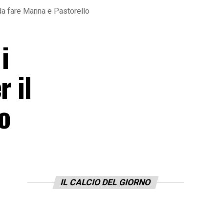
 da fare Manna e Pastorello
i
r il
o
IL CALCIO DEL GIORNO