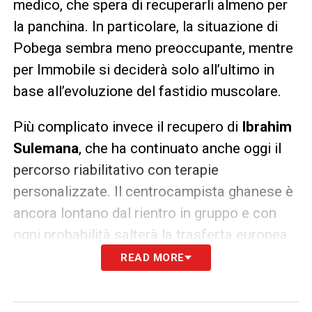
medico, che spera di recuperarli almeno per
la panchina. In particolare, la situazione di
Pobega sembra meno preoccupante, mentre
per Immobile si deciderà solo all’ultimo in
base all’evoluzione del fastidio muscolare.
Più complicato invece il recupero di
Ibrahim
Sulemana
, che ha continuato anche oggi il
percorso riabilitativo con terapie
personalizzate. Il centrocampista ghanese è
ancora lontano dal rientro in gruppo e con
ogni probabilità salterà la trasferta europea.
READ MORE
Nel frattempo, la squadra ha svolto una
seduta di allenamento completa, con