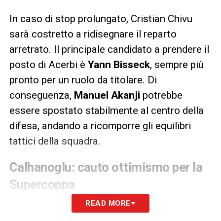
In caso di stop prolungato, Cristian Chivu
sarà costretto a ridisegnare il reparto
arretrato. Il principale candidato a prendere il
posto di Acerbi è
Yann Bisseck
, sempre più
pronto per un ruolo da titolare. Di
conseguenza,
Manuel Akanji
potrebbe
essere spostato stabilmente al centro della
difesa, andando a ricomporre gli equilibri
tattici della squadra.
Calhanoglu: cauto ottimismo per la
Supercoppa
READ MORE
Più incoraggianti sembrano invece le notizie
per
Hakan Calhanoglu
, alle prese con un