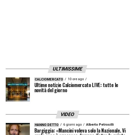
colpendo diversi protagonisti
LA PLAYLIST DELLE NOSTRE TOP NEWS
ULTIMISSIME
10 ore ago
CALCIOMERCATO
Ultime notizie Calciomercato LIVE: tutte le
novità del giorno
VIDEO
6 giorni ago
Alberto Petrosilli
HANNO DETTO
Bargiggia: «Mancini voleva solo la Nazionale. Vi