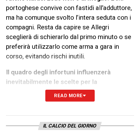
portoghese convive con fastidi all’adduttore,
ma ha comunque svolto l’intera seduta con i
compagni. Resta da capire se Allegri
sceglierà di schierarlo dal primo minuto o se
preferirà utilizzarlo come arma a gara in
corso, evitando rischi inutili.
Il quadro degli infortuni influenzerà
inevitabilmente le scelte per la
formazione, ma filtra un cauto ottimismo.
Il
READ MORE
Milan spera di riabbracciare Pulisic già nelle
prossime ore, consapevole che la trasferta
in Toscana richiederà una squadra il più
IL CALCIO DEL GIORNO
possibile vicina alla miglior condizione,
nonostante i problemi fisici che stanno