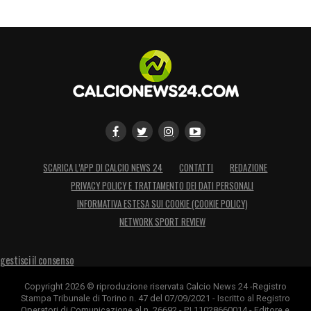
SCARICA L’APP DI CALCIO NEWS 24
CONTATTI
REDAZIONE
PRIVACY POLICY E TRATTAMENTO DEI DATI PERSONALI
INFORMATIVA ESTESA SUI COOKIE (COOKIE POLICY)
NETWORK SPORT REVIEW
gestisci il consenso
Copyright 2026 © riproduzione riservata Calcio News 24 -Registro
Stampa Tribunale di Torino n. 47 del 07/09/2021 - Iscritto al Registro
Operatori di Comunicazione al n. 26692 - P.I.11028660014 - Editore e