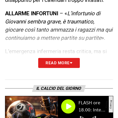
ALLARME INFORTUNI
– «
L’infortunio di
Giovanni sembra grave, è traumatico,
giocare così tanto ammazza i ragazzi ma qui
continuiamo a mettere partite su partite
».
L’emergenza infermeria resta critica, ma si
intravedono spiragli di luce per la prossima
READ MORE
giornata. Per la trasferta di Genova, Conte
dovrebbe ritrovare
Pasquale Mazzocchi
,
esterno destro pronto al rientro e naturale
IL CALCIO DEL GIORNO
sostituto del capitano, e molto
probabilmente
Amir Rrahmani
, centrale
difensivo in netta ripresa fisica. Più lunghi i
tempi per gli altri degenti del centrocampo: