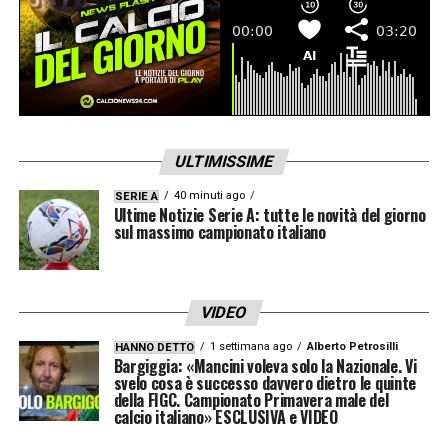
Billy Gilmour
e
Frank Anguissa
sono ancora
out, con il mediano camerunense alle prese
con nuovi acciacchi dopo un apparente
recupero. Situazione complessa per i big
dell’attacco:
David Neres
, operato al tendine
ULTIMISSIME
della caviglia, non si rivedrà prima di aprile,
40 minuti ago
SERIE A
mentre il rientro del fuoriclasse belga
Kevin
Ultime Notizie Serie A: tutte le novità del giorno
sul massimo campionato italiano
De Bruyne
, assente ormai da ottobre, è
sperato per la fine di febbraio.
VIDEO
Ultime Notizie Serie A: tutte le novità del
1 settimana ago
Alberto Petrosilli
HANNO DETTO
giorno sul massimo campionato italiano
Bargiggia: «Mancini voleva solo la Nazionale. Vi
svelo cosa è successo davvero dietro le quinte
della FIGC. Campionato Primavera male del
LA PLAYLIST DELLE NOSTRE TOP NEWS
calcio italiano» ESCLUSIVA e VIDEO