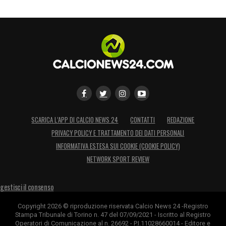
SCARICA L’APP DI CALCIO NEWS 24
CONTATTI
REDAZIONE
PRIVACY POLICY E TRATTAMENTO DEI DATI PERSONALI
INFORMATIVA ESTESA SUI COOKIE (COOKIE POLICY)
NETWORK SPORT REVIEW
gestisci il consenso
Copyright 2026 © riproduzione riservata Calcio News 24 -Registro
Stampa Tribunale di Torino n. 47 del 07/09/2021 - Iscritto al Registro
Operatori di Comunicazione al n. 26692 - P.I.11028660014 - Editore e