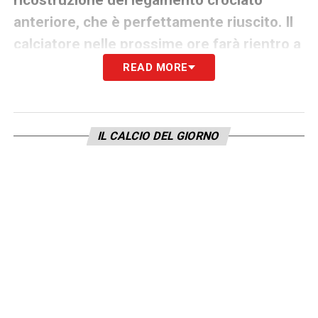
anteriore, che è perfettamente riuscito. Il
calciatore nelle prossime ore farà rientro a
Firenze per iniziare il percorso riabilitativo
READ MORE
stabilito”.
Una tegola pesantissima per Pioli e per la
IL CALCIO DEL GIORNO
Fiorentina, che perdono una pedina
importante per gran parte della stagione. Per
Lamptey inizia ora il lungo e difficile
percorso di riabilitazione, con la speranza di
poter tornare in campo prima della fine del
campionato.
LA PLAYLIST DELLE NOSTRE TOP NEWS