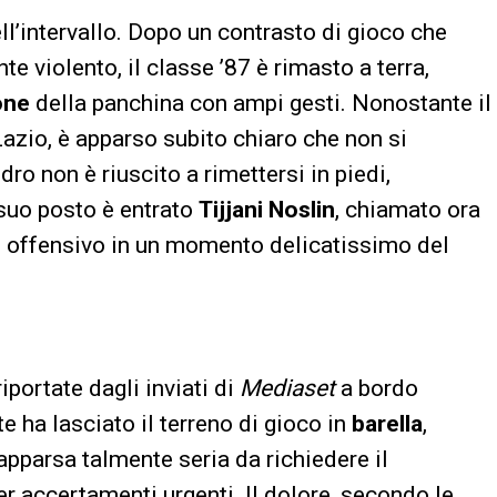
l’intervallo. Dopo un contrasto di gioco che
 violento, il classe ’87 è rimasto a terra,
one
della panchina con ampi gesti. Nonostante il
Lazio, è apparso subito chiaro che non si
ro non è riuscito a rimettersi in piedi,
 suo posto è entrato
Tijjani Noslin
, chiamato ora
to offensivo in un momento delicatissimo del
riportate dagli inviati di
Mediaset
a bordo
 ha lasciato il terreno di gioco in
barella
,
apparsa talmente seria da richiedere il
r accertamenti urgenti. Il dolore, secondo le