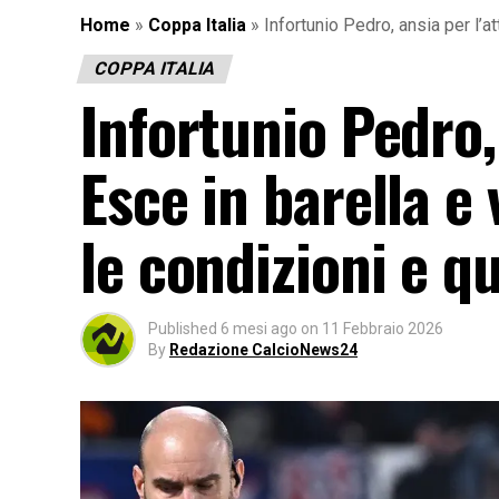
Home
»
Coppa Italia
»
Infortunio Pedro, ansia per l’a
COPPA ITALIA
Infortunio Pedro,
Esce in barella e
le condizioni e q
Published
6 mesi ago
on
11 Febbraio 2026
By
Redazione CalcioNews24