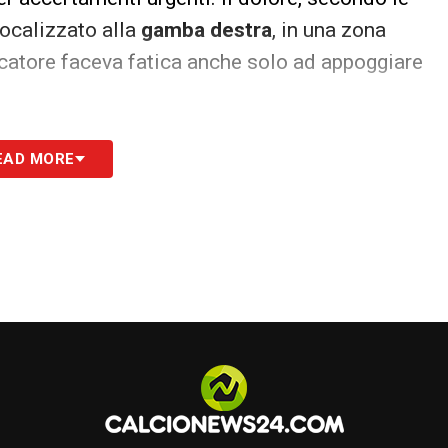
localizzato alla
gamba destra
, in una zona
 giocatore faceva fatica anche solo ad appoggiare
EAD MORE
e carismatico come Pedro
rappresenta una
i staccare il pass per l’Europa attraverso la
inua a lottare sul campo per la qualificazione,
l bollettino medico:
nelle prossime ore si capirà
stagione dello spagnolo possa essere
S