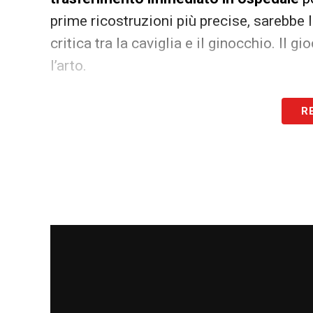
prime ricostruzioni più precise, sarebbe 
critica tra la caviglia e il ginocchio. Il
l’arto.
Fiato sospeso
R
L’uscita di scena di un leader tecnico 
mazzata per la Lazio, che sta cercando d
coppa nazionale
. Mentre la squadra cont
l’attenzione si sposta inevitabilmente su
l’entità del danno
, ma il timore che la 
compromessa è concreto.
LA PLAYLIST DELLE NOSTRE TOP NEW