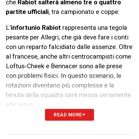
che
Rabiot salterà almeno tre o quattro
partite ufficiali
, tra campionato e coppe.
L’
infortunio Rabiot
rappresenta una tegola
pesante per Allegri, che già deve fare i conti
con un reparto falcidiato dalle assenze. Oltre
al francese, anche altri centrocampisti come
Loftus-Cheek e Bennacer sono alle prese
con problemi fisici. In questo scenario, le
rotazioni diventano più complesse e la
tenuta della squadra sarà messa seriamente
alla prova.
READ MORE
Il Milan sperava di poter contare sulla
solidità e sull’esperienza di Rabiot per