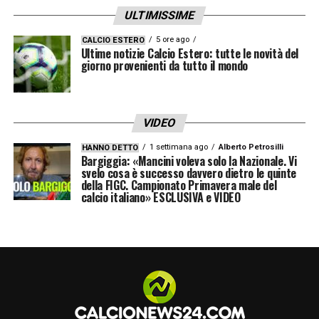
ULTIMISSIME
delle sue armi offensive più efficaci proprio
nel momento clou della stagione.
5 ore ago
CALCIO ESTERO
Ultime notizie Calcio Estero: tutte le novità del
giorno provenienti da tutto il mondo
Lo staff medico, d’accordo con l’allenatore,
ha già fatto sapere che non verranno presi
rischi inutili: la salute dell’atleta resta la
VIDEO
priorità, anche a costo di rinunciare a lui per
1 settimana ago
Alberto Petrosilli
HANNO DETTO
Bargiggia: «Mancini voleva solo la Nazionale. Vi
la finalissima. L’intero ambiente interista
svelo cosa è successo davvero dietro le quinte
della FIGC. Campionato Primavera male del
resta dunque
col fiato sospeso
, in attesa di
calcio italiano» ESCLUSIVA e VIDEO
un comunicato ufficiale che possa fare luce
sui reali
tempi di recupero
. Per l’Inter, la
speranza è che si tratti solo di un falso
allarme, ma le prossime 24 ore saranno
determinanti per il destino della squadra in