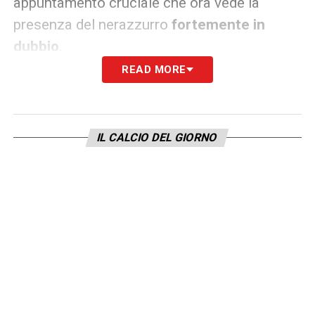
appuntamento cruciale che ora vede la
presenza del nerazzurro
fortemente in
dubbio
.
READ MORE
L’importanza tattica di Thuram per
Chivu
L’eventuale forfait del figlio d’arte
IL CALCIO DEL GIORNO
rappresenterebbe un colpo durissimo per lo
scacchiere tattico di Chivu. In questa annata,
Thuram si è consacrato come uno dei leader
tecnici dello spogliatoio, capace di spostare
gli equilibri grazie a una combinazione unica
di potenza fisica e intelligenza tattica. Senza
i suoi strappi e il suo prezioso lavoro di
sponda per i compagni, l’Inter perderebbe una