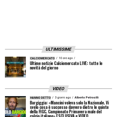
Como-Parma
Genoa-Milan
Juventus-Fiorentina
Pisa-Napoli
Questa programmazione mira a tutelare
l’integrità della competizione, evitando
ULTIMISSIME
vantaggi strategici a squadre impegnate
10 ore ago
CALCIOMERCATO
Ultime notizie Calciomercato LIVE: tutte le
negli stessi obiettivi stagionali. Mentre l’Inter
novità del giorno
osserva i festeggiamenti dall’alto, la
domenica del
17 maggio
si preannuncia
VIDEO
come lo spartiacque definitivo per le
ambizioni continentali di Juventus, Roma e
3 giorni ago
Alberto Petrosilli
HANNO DETTO
Bargiggia: «Mancini voleva solo la Nazionale. Vi
Milan. Per i tifosi capitolini, la sfida di
svelo cosa è successo davvero dietro le quinte
della FIGC. Campionato Primavera male del
mezzogiorno rappresenterà non solo l’onore
calcio italiano» ESCLUSIVA e VIDEO