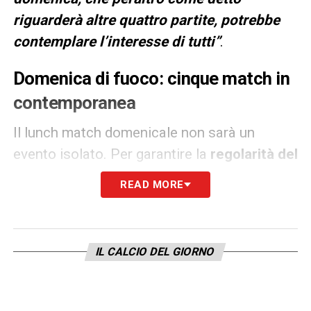
riguarderà altre quattro partite, potrebbe
contemplare l’interesse di tutti”
.
Domenica di fuoco: cinque match in
contemporanea
Il lunch match domenicale non sarà un
evento isolato. Per garantire la
regolarità del
campionato
e il rispetto dei criteri di
READ MORE
contemporaneità nelle sfide decisive, la Lega
ha stabilito che altre quattro partite si
giocheranno nello stesso slot orario. Oltre a
IL CALCIO DEL GIORNO
Roma-Lazio
, i riflettori saranno puntati su
scontri fondamentali per la zona Champions: