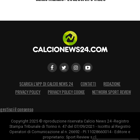
cittadino, ma un tassello cruciale per
l’accesso alla prossima
Champions League
.
LA PLAYLIST DELLE NOSTRE TOP NEWS
SCARICA L’APP DI CALCIO NEWS 24
CONTATTI
REDAZIONE
PRIVACY POLICY
PRIVACY POLICY COOKIE
NETWORK SPORT REVIEW
gestisci il consenso
Copyright 2025 © riproduzione riservata Calcio News 24 -Registro
Stampa Tribunale di Torino n. 47 del 07/09/2021 - Iscritto al Registro
Operatori di Comunicazione al n. 26692 - P.I.11028660014 - Editore e
proprietario: Sport Review s.r.l.