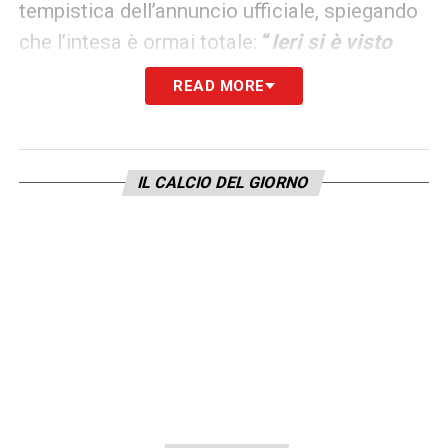
tempistica dell’annuncio ufficiale, spiegando
che l’intesa è ormai totale:
“
Ieri si è visto
che è molto felice a Barcellona. Si è
READ MORE
adattato molto bene al club. Ci sono ancora
alcuni dettagli da definire, ma quando Deco
e lui saranno entrambi pronti, lo renderemo
IL CALCIO DEL GIORNO
pubblico
”
. Con una
Masia
prolifica e un
tecnico in totale simbiosi con la piazza, il
futuro del Barcellona appare oggi più solido
che mai.
LA PLAYLIST DELLE NOSTRE TOP NEWS