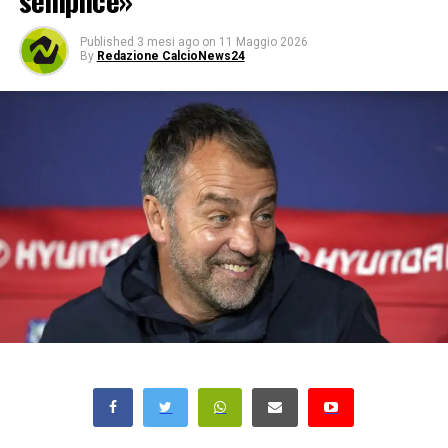
semplice»
Published
3 mesi ago
on
11 Maggio 2026
By
Redazione CalcioNews24