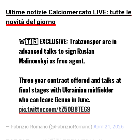
Ultime notizie Calciomercato LIVE: tutte le
novità del giorno
🚨🇹🇷 EXCLUSIVE: Trabzonspor are in
advanced talks to sign Ruslan
Malinovskyi as free agent.
Three year contract offered and talks at
final stages with Ukrainian midfielder
who can leave Genoa in June.
pic.twitter.com/tZ50B8TE69
— Fabrizio Romano (@FabrizioRomano)
April 21, 2026