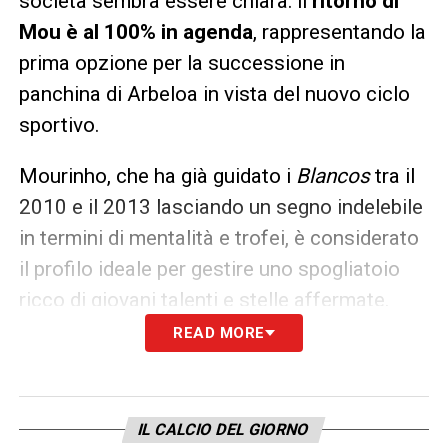
società sembra essere chiara: il
ritorno di
Mou è al 100% in agenda
, rappresentando la
prima opzione per la successione in
panchina di Arbeloa in vista del nuovo ciclo
sportivo.
Mourinho, che ha già guidato i
Blancos
tra il
2010 e il 2013 lasciando un segno indelebile
in termini di mentalità e trofei, è considerato
il profilo ideale per gestire uno spogliatoio
ricco di giovani talenti e stelle affermate.
READ MORE
L’ultima parola a Florentino Pérez
Come spesso accade nelle dinamiche di
potere del club più titolato al mondo, ogni
IL CALCIO DEL GIORNO