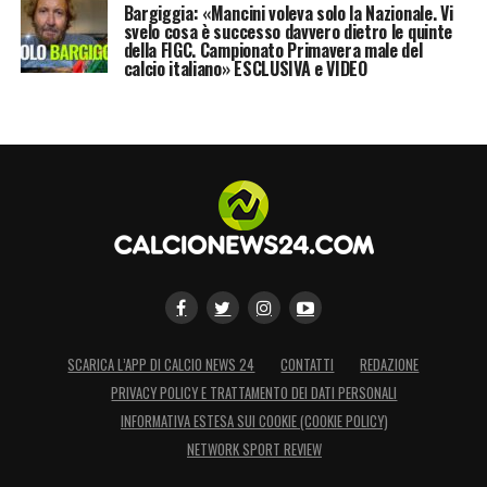
Bargiggia: «Mancini voleva solo la Nazionale. Vi
determinante per superare gli ultimi ostacoli.
svelo cosa è successo davvero dietro le quinte
della FIGC. Campionato Primavera male del
Se le trattative dovessero andare in porto, si
calcio italiano» ESCLUSIVA e VIDEO
tratterebbe dell’operazione di
calciomercato
più significativa per il settore allenatori
dell’ultimo decennio.
LA PLAYLIST DELLE NOSTRE TOP NEWS
SCARICA L’APP DI CALCIO NEWS 24
CONTATTI
REDAZIONE
PRIVACY POLICY E TRATTAMENTO DEI DATI PERSONALI
INFORMATIVA ESTESA SUI COOKIE (COOKIE POLICY)
NETWORK SPORT REVIEW