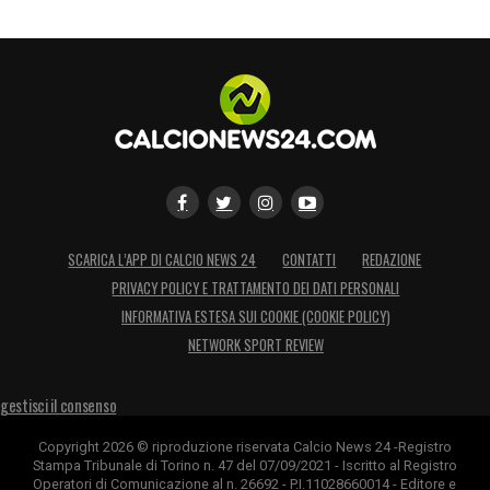
come la mancanza di un piano tattico e di
orgoglio stia dissipando il prestigio di una
società che ha incantato il mondo intero.
LA PLAYLIST DELLE NOSTRE TOP NEWS
SCARICA L’APP DI CALCIO NEWS 24
CONTATTI
REDAZIONE
PRIVACY POLICY E TRATTAMENTO DEI DATI PERSONALI
INFORMATIVA ESTESA SUI COOKIE (COOKIE POLICY)
NETWORK SPORT REVIEW
gestisci il consenso
Copyright 2026 © riproduzione riservata Calcio News 24 -Registro
Stampa Tribunale di Torino n. 47 del 07/09/2021 - Iscritto al Registro
Operatori di Comunicazione al n. 26692 - P.I.11028660014 - Editore e