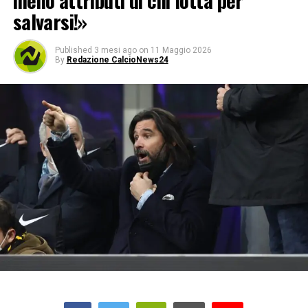
meno attributi di chi lotta per
salvarsi!»
Published
3 mesi ago
on
11 Maggio 2026
By
Redazione CalcioNews24