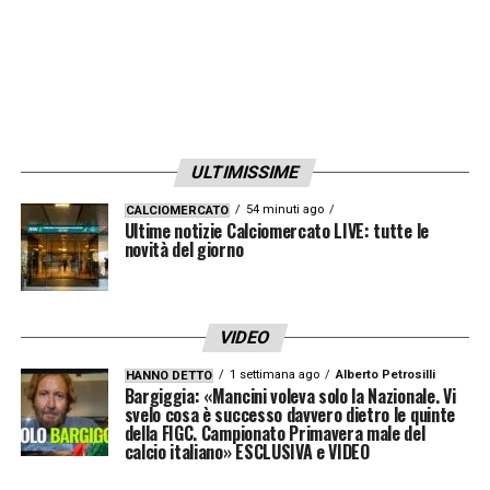
fragilità difensiva:
“
Oggi 3 gol dall’Udinese,
2 dal Sassuolo, 3 stasera nel momento
clou del campionato”
.
Un attacco durissimo alla squadra
ULTIMISSIME
Il commento finale è un atto d’accusa verso
54 minuti ago
CALCIOMERCATO
Ultime notizie Calciomercato LIVE: tutte le
l’atteggiamento dei calciatori, giudicato
novità del giorno
indegno della maglia indossata.
“
Stiamo
commentando settimanalmente una
VIDEO
squadra che dovrebbe scucirsi lo stemma
che ha sulla maglia, perché pesa nei
1 settimana ago
Alberto Petrosilli
HANNO DETTO
Bargiggia: «Mancini voleva solo la Nazionale. Vi
risultati e nella forma. Lì gioca una squadra
svelo cosa è successo davvero dietro le quinte
della FIGC. Campionato Primavera male del
che ha meno attributi di chi lotta per
calcio italiano» ESCLUSIVA e VIDEO
salvarsi
“
, ha concluso Adani, evidenziando