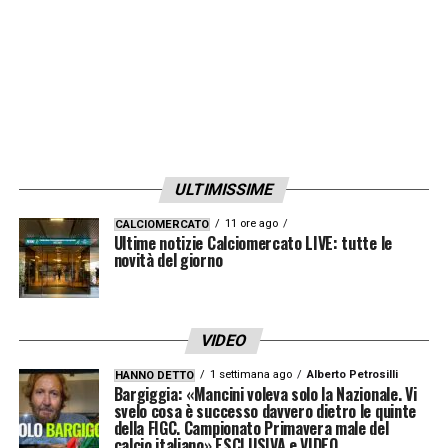
Il ruolo della FIGC e i protocolli
normativi
L’audizione di Giancarlo Viglione, che è bene
precisare
non risulta indagato
nel
procedimento, ha avuto un carattere
ULTIMISSIME
prettamente tecnico e normativo. Il
11 ore ago
CALCIOMERCATO
confronto con il PM si sarebbe focalizzato
Ultime notizie Calciomercato LIVE: tutte le
novità del giorno
sul quadro regolamentare della Federazione,
analizzando i
protocolli operativi
e la
funzione degli ispettori federali.
VIDEO
1 settimana ago
Alberto Petrosilli
HANNO DETTO
Un nodo cruciale riguarda la gestione della
Bargiggia: «Mancini voleva solo la Nazionale. Vi
svelo cosa è successo davvero dietro le quinte
sala VAR di Lissone
, una struttura che, pur
della FIGC. Campionato Primavera male del
essendo il cuore tecnologico dell’arbitraggio,
calcio italiano» ESCLUSIVA e VIDEO