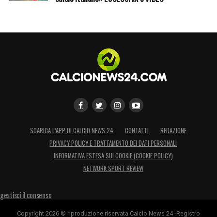
dipende dalla Lega Serie A
. Gli inquirenti
intendono capire se le maglie dei regolamenti
attuali siano state forzate per permettere
interferenze non consentite. Il clima resta
pesantissimo e le prossime settimane
potrebbero rivelarsi decisive per
comprendere l’entità di quello che molti già
definiscono un nuovo terremoto per il calcio
SCARICA L’APP DI CALCIO NEWS 24
CONTATTI
REDAZIONE
italiano.
PRIVACY POLICY E TRATTAMENTO DEI DATI PERSONALI
INFORMATIVA ESTESA SUI COOKIE (COOKIE POLICY)
LA PLAYLIST DELLE NOSTRE TOP NEWS
NETWORK SPORT REVIEW
gestisci il consenso
Copyright 2026 © riproduzione riservata Calcio News 24 -Registro