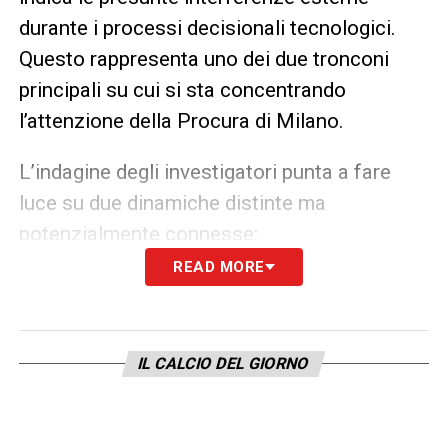
durante i processi decisionali tecnologici.
Questo rappresenta uno dei due tronconi
principali su cui si sta concentrando
l’attenzione della Procura di Milano.
L’indagine degli investigatori punta a fare
luce su due dinamiche distinte ma
potenzialmente connesse:
READ MORE
Le presunte
designazioni pilotate
di fischietti
considerati “graditi” o “sgraditi” da parte di alcune
società, con riferimenti specifici all’
Inter
.
IL CALCIO DEL GIORNO
Le presunte
pressioni nella gestione del VAR
,
con segnalazioni sospette giunte dalla sala
operativa per influenzare la conferma o la modifica
delle decisioni arbitrali prese in campo.