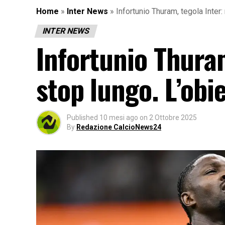
Home
»
Inter News
»
Infortunio Thuram, tegola Inter
INTER NEWS
Infortunio Thuram
stop lungo. L’obi
Published
10 mesi ago
on
2 Ottobre 2025
By
Redazione CalcioNews24