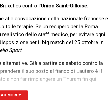
ruxelles contro l’
Union Saint-Gilloise
.
he alla convocazione della nazionale francese e
ubito le terapie. Se un recupero per la Roma
ù realistico dello staff medico, per evitare ogni
 disposizione per il big match del 25 ottobre in
ello Sport
.
 alternative. Già a partire da sabato contro la
endere il suo posto al fianco di Lautaro è il
ato a non far rimpiangere un Thuram fin qui
EAD MORE
S