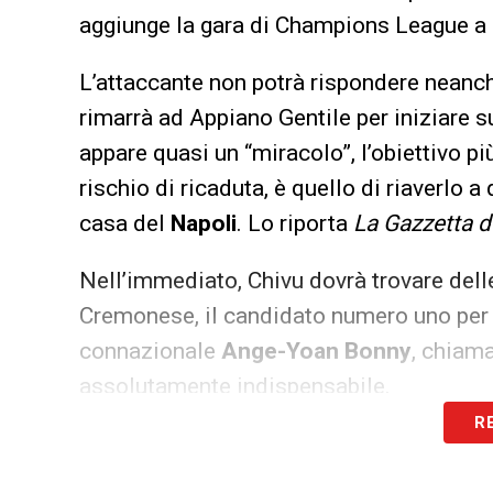
aggiunge la gara di Champions League a B
L’attaccante non potrà rispondere neanc
rimarrà ad Appiano Gentile per iniziare s
appare quasi un “miracolo”, l’obiettivo pi
rischio di ricaduta, è quello di riaverlo a
casa del
Napoli
. Lo riporta
La Gazzetta d
Nell’immediato, Chivu dovrà trovare delle
Cremonese, il candidato numero uno per pr
connazionale
Ange-Yoan Bonny
, chiam
assolutamente indispensabile.
R
LA PLAYLIST DELLE NOSTRE TOP NEW