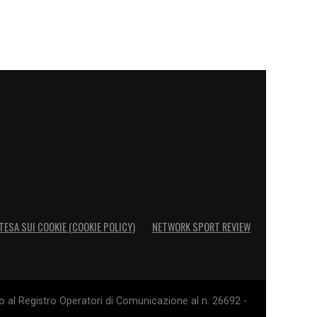
TESA SUI COOKIE (COOKIE POLICY)
NETWORK SPORT REVIEW
o al Registro Operatori di Comunicazione al n. 26692 -