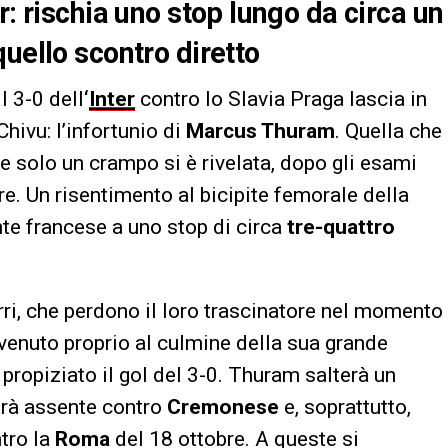
r: rischia uno stop lungo da circa un
uello scontro diretto
l 3-0 dell
‘
Inter
contro lo Slavia Praga lascia in
hivu: l’infortunio di
Marcus Thuram
. Quella che
se solo un crampo si è rivelata, dopo gli esami
e. Un risentimento al bicipite femorale della
nte francese a uno stop di circa
tre-quattro
rri, che perdono il loro trascinatore nel momento
vvenuto proprio al culmine della sua grande
 propiziato il gol del 3-0. Thuram salterà un
sarà assente contro
Cremonese
e, soprattutto,
ntro la
Roma
del 18 ottobre. A queste si