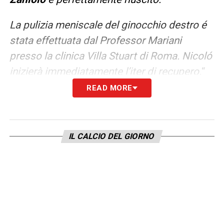
La pulizia meniscale del ginocchio destro é
stata effettuata dal Professor Mariani
presso la clinica Villa Stuart di Roma. Nicoló
inizierà immediatamente l’iter di recupero.
“
READ MORE
LEGGI ANCHE –
Ultime Notizie Serie A:
tutte le novità del giorno sul massimo
campionato italiano
IL CALCIO DEL GIORNO
LA PLAYLIST DELLE NOSTRE TOP NEWS