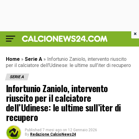
×
Home
»
Serie A
»
Infortunio Zaniolo, intervento riuscito
per il calciatore dell’Udinese: le ultime sull’iter di recupero
SERIE A
Infortunio Zaniolo, intervento
riuscito per il calciatore
dell’Udinese: le ultime sull’iter di
recupero
Published
7 mesi ago
on
12 Gennaio 2026
By
Redazione CalcioNews24