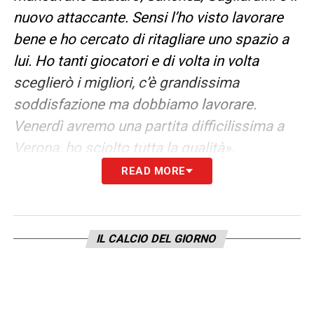
nuovo attaccante. Sensi l’ho visto lavorare
bene e ho cercato di ritagliare uno spazio a
lui. Ho tanti giocatori e di volta in volta
sceglierò i migliori, c’è grandissima
soddisfazione ma dobbiamo lavorare.
Venerdì avremo una partita difficilissima a
Verona, ho sciolto tutta la qualità».
READ MORE
ATTACCANTE –
«La partenza di Lukaku è
sstata inaspettata, abbiamo rimediato con
Dzeko e la società ora sta valutando. Da
IL CALCIO DEL GIORNO
giovedì non ho voluto parlare di mercato
perché pensavo al Genoa, da domani se ne
riparlerà. Siamo alla ricerca di un giocatore
che ci possa completare, possiamo alzare