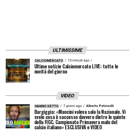
Sensi e Calhanoglu, abbiamo Satriano, è
normale che dobbiamo completare. In
qualche partita Lautaro potrà fare la prima
punta, poi tornerà Sanchez e ci
completeremo».
ULTIMISSIME
13 minuti ago
CALCIOMERCATO
LA PLAYLIST DELLE NOSTRE TOP NEWS
Ultime notizie Calciomercato LIVE: tutte le
novità del giorno
VIDEO
7 giorni ago
Alberto Petrosilli
HANNO DETTO
Bargiggia: «Mancini voleva solo la Nazionale. Vi
svelo cosa è successo davvero dietro le quinte
della FIGC. Campionato Primavera male del
calcio italiano» ESCLUSIVA e VIDEO