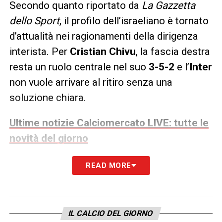
Secondo quanto riportato da
La Gazzetta
dello Sport
, il profilo dell’israeliano è tornato
d’attualità nei ragionamenti della dirigenza
interista. Per
Cristian Chivu
, la fascia destra
resta un ruolo centrale nel suo
3-5-2
e l’
Inter
non vuole arrivare al ritiro senza una
soluzione chiara.
Ultime notizie Calciomercato LIVE: tutte le
novità del giorno
Khalaili Inter, numeri e
READ MORE
caratteristiche dell’esterno
Khalaili
nasce come attaccante esterno, ma
IL CALCIO DEL GIORNO
nella sua evoluzione tattica ha arretrato il