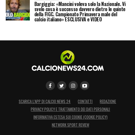
Bargiggia: «Mancini voleva solo la Nazionale. Vi
sarebbe un valore aggiunto.
svelo cosa è successo davvero dietro le quinte
della FIGC. Campionato Primavera male del
calcio italiano» ESCLUSIVA e VIDEO
Khalaili Inter, derby di mercato col
Napoli
Sul giocatore resta forte anche l’interesse
del
Napoli
. Il club azzurro si è mosso verso il
Belgio
e ha manifestato un interesse
concreto, aprendo la possibilità di un vero
derby italiano di mercato. La valutazione
dell’
Union Saint-Gilloise
si aggira intorno ai
SCARICA L’APP DI CALCIO NEWS 24
CONTATTI
REDAZIONE
20 milioni di euro
, bonus compresi.
PRIVACY POLICY E TRATTAMENTO DEI DATI PERSONALI
INFORMATIVA ESTESA SUI COOKIE (COOKIE POLICY)
Una cifra sostenibile per l’
Inter
, soprattutto
NETWORK SPORT REVIEW
se confrontata con l’investimento previsto