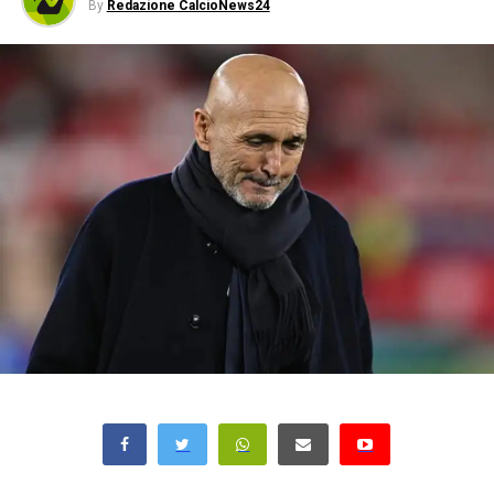
By
Redazione CalcioNews24