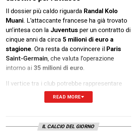
Il dossier più caldo riguarda
Randal Kolo
Muani
. L’attaccante francese ha già trovato
un’intesa con la
Juventus
per un contratto di
cinque anni da circa
5 milioni di euro a
stagione
. Ora resta da convincere il
Paris
Saint-Germain
, che valuta l’operazione
intorno ai
35 milioni di euro
.
Il vertice tra i club potrebbe rappresentare
una tappa decisiva per arrivare alla fumata
READ MORE
bianca.
Spalletti
è stato rassicurato sul
nome del francese, considerato un rinforzo
centrale per il nuovo progetto offensivo
IL CALCIO DEL GIORNO
bianconero.