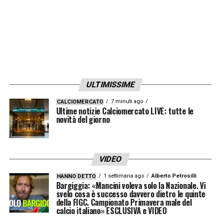
tra i
20
e i
25 milioni di euro
per provare a
convincere il
Benfica
a lasciarlo partire
subito. L’arrivo in Portogallo di un centrale
più esperto come
Clément Lenglet
potrebbe
inoltre agevolare l’uscita del classe 2003.
ULTIMISSIME
Antonio Silva Milan, carriera e
7 minuti ago
CALCIOMERCATO
Ultime notizie Calciomercato LIVE: tutte le
traguardi raggiunti
novità del giorno
Antonio Silva
, nato a
Viseu
, è cresciuto nel
settore giovanile del
Benfica
dopo le prime
VIDEO
esperienze con
CF Os Repesenses
e
Viseu
1 settimana ago
Alberto Petrosilli
HANNO DETTO
United
. Il salto di qualità è arrivato nella
Bargiggia: «Mancini voleva solo la Nazionale. Vi
svelo cosa è successo davvero dietro le quinte
stagione
2021/22
, quando è stato tra i
della FIGC. Campionato Primavera male del
calcio italiano» ESCLUSIVA e VIDEO
protagonisti della squadra Under 19