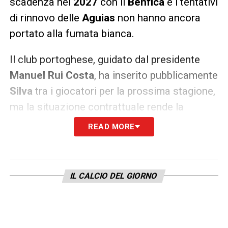
scadenza nel
2027
con il
Benfica
e i tentativi
di rinnovo delle
Aguias
non hanno ancora
portato alla fumata bianca.
Il club portoghese, guidato dal presidente
Manuel Rui Costa
, ha inserito pubblicamente
Silva
tra i giocatori per la prossima stagione,
ma la situazione contrattuale rende la
cessione uno scenario possibile. Senza
READ MORE
rinnovo, infatti, il rischio sarebbe quello di
perdere valore nei
IL CALCIO DEL GIORNO
Ultime notizie Calciomercato LIVE: tutte le
novità del giorno
prossimi mesi.
Il
Milan
potrebbe mettere sul tavolo una cifra