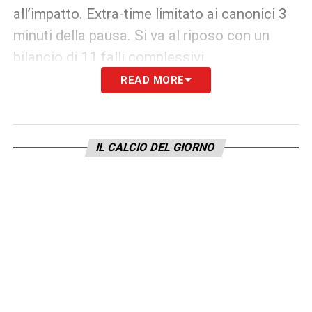
all’impatto. Extra-time limitato ai canonici 3
minuti della pausa. Si va al riposo con un
bilancio di 11 falli complessivi.
READ MORE
SECONDO TEMPO
A inizio ripresa segnalazione in ritardo su un
IL CALCIO DEL GIORNO
cross di Johnston con la palla già uscita a
fondo campo. Si arrabbia molto David per un
pressing che il direttore di gara ritiene
scorretto.
Primo cartellino al 55′, lo prende
Saliba
che interrompe un’azione con tunnel di
Mudau. Al 57′ Contrasto tra Maseko ed
Eustaquio, involontariamente il sudafricano
colpisce col piede destro alla nuca il