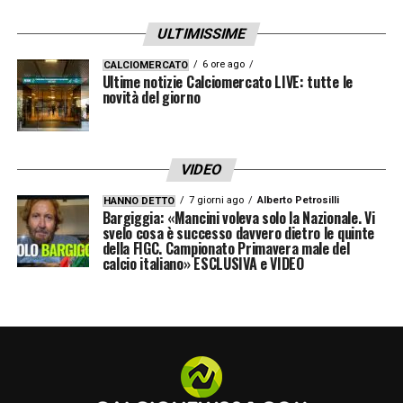
canadese quando è in caduta. All’ora di gioco
ULTIMISSIME
il Sudafrica spazza l’area e il pallone va a
colpire l’arbitro.
Ammonito Sigur
6 ore ago
pochi
CALCIOMERCATO
Ultime notizie Calciomercato LIVE: tutte le
secondi prima dell’Hydration break, il neo-
novità del giorno
entrato del Canada è colpevole di un classico
fallo tattico. All’85 Mudau vola a terra,
VIDEO
Pinheiro gli fa capire che non c’è
7 giorni ago
Alberto Petrosilli
HANNO DETTO
assolutamente contatto. Extra-time di 5
Bargiggia: «Mancini voleva solo la Nazionale. Vi
svelo cosa è successo davvero dietro le quinte
minuti prolungato di 60 secondi per i
della FIGC. Campionato Primavera male del
calcio italiano» ESCLUSIVA e VIDEO
festeggiamenti dell’1-0 di Eustaquio.
Bilancio finale: 26 falli, 10 da parte del
Sudafrica, 16 quelli commessi dal Canada e
suoi sono gli unici due cartellini sfoderati
da Pinheiro nell’incontro
.