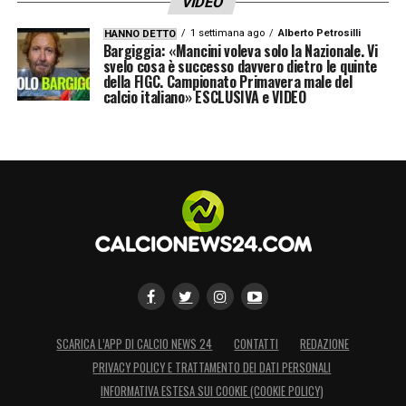
VIDEO
1 settimana ago
Alberto Petrosilli
HANNO DETTO
Bargiggia: «Mancini voleva solo la Nazionale. Vi
svelo cosa è successo davvero dietro le quinte
della FIGC. Campionato Primavera male del
calcio italiano» ESCLUSIVA e VIDEO
SCARICA L’APP DI CALCIO NEWS 24
CONTATTI
REDAZIONE
PRIVACY POLICY E TRATTAMENTO DEI DATI PERSONALI
INFORMATIVA ESTESA SUI COOKIE (COOKIE POLICY)