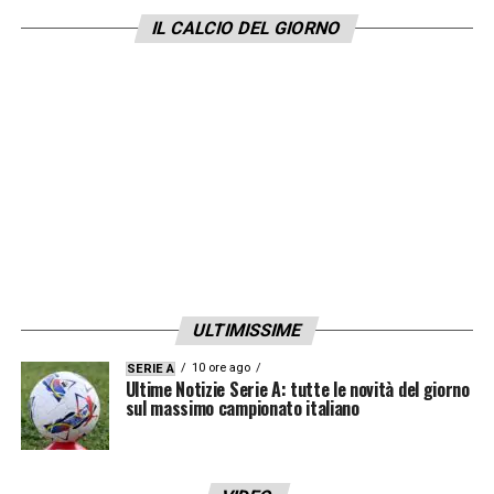
Dimarco, Cocchi, Bovo, Kamate, Sucic,
IL CALCIO DEL GIORNO
Zielinski, Lautaro, Thuram.
TORINO (3-5-2):
Paleari; Marianucci,
Maripan, Coco; Pedersen, Vlasic, Prati,
Casadei, Obrador; Adams, Kulenovic.
Allenatore:
Baroni.
A disposizione: Israel,
Siviero, Ebosse, Nkounkou, Ilkhan, Anjorin,
Tameze, Zapata, Njie.
ULTIMISSIME
Ultime Notizie Serie A: tutte le novità del
10 ore ago
SERIE A
giorno sul massimo campionato italiano
Ultime Notizie Serie A: tutte le novità del giorno
sul massimo campionato italiano
LA PLAYLIST DELLE NOSTRE TOP NEWS