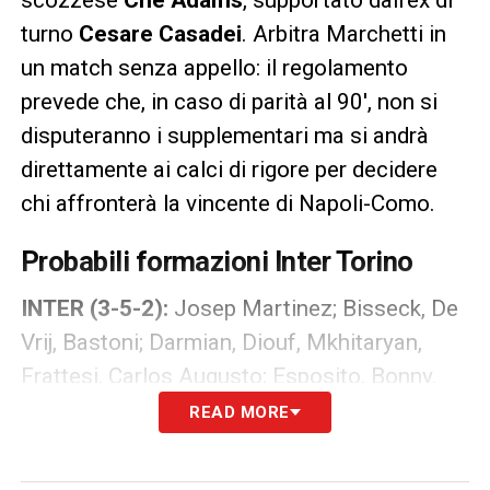
turno
Cesare Casadei
. Arbitra Marchetti in
un match senza appello: il regolamento
prevede che, in caso di parità al 90′, non si
disputeranno i supplementari ma si andrà
direttamente ai calci di rigore per decidere
chi affronterà la vincente di Napoli-Como.
Probabili formazioni Inter Torino
INTER (3-5-2):
Josep Martinez; Bisseck, De
Vrij, Bastoni; Darmian, Diouf, Mkhitaryan,
Frattesi, Carlos Augusto; Esposito, Bonny.
READ MORE
Allenatore:
Chivu.
A disposizione: Sommer,
Di Gennaro, Acerbi, Akanji, Luis Henrique,