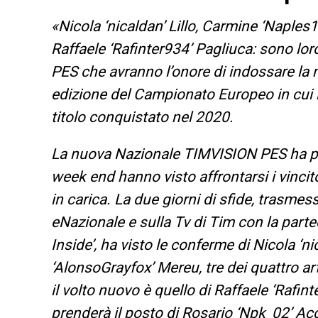
«Nicola ‘nicaldan’ Lillo, Carmine ‘Naples
Raffaele ‘Rafinter934’ Pagliuca: sono lo
PES che avranno l’onore di indossare la
edizione del Campionato Europeo in cui l’
titolo conquistato nel 2020.
La nuova Nazionale TIMVISION PES ha pres
week end hanno visto affrontarsi i vincito
in carica. La due giorni di sfide, trasmes
eNazionale e sulla Tv di Tim con la partec
Inside’, ha visto le conferme di Nicola ‘n
‘AlonsoGrayfox’ Mereu, tre dei quattro art
il volto nuovo è quello di Raffaele ‘Rafin
prenderà il posto di Rosario ‘Npk_02’ Ac