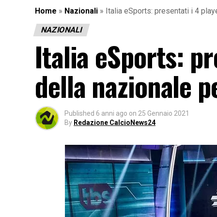
Home
»
Nazionali
»
Italia eSports: presentati i 4 pla
NAZIONALI
Italia eSports: pr
della nazionale 
Published
6 anni ago
on
25 Gennaio 2021
By
Redazione CalcioNews24