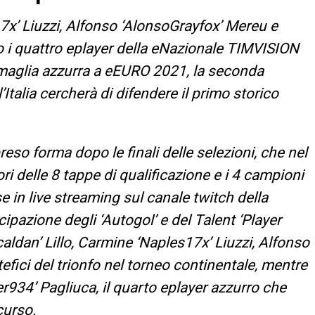
17x’ Liuzzi, Alfonso ‘AlonsoGrayfox’ Mereu e
ro i quattro eplayer della eNazionale TIMVISION
 maglia azzurra a eEURO 2021, la seconda
Italia cercherà di difendere il primo storico
o forma dopo le finali delle selezioni, che nel
ri delle 8 tappe di qualificazione e i 4 campioni
se in live streaming sul canale twitch della
ipazione degli ‘Autogol’ e del Talent ‘Player
icaldan’ Lillo, Carmine ‘Naples17x’ Liuzzi, Alfonso
efici del trionfo nel torneo continentale, mentre
ter934’ Pagliuca, il quarto eplayer azzurro che
curso.