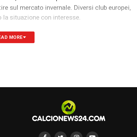
ire sul mercato invernale. Diversi club europei,
 la situazione con interesse.
EAD MORE
 capire quale direzione prenderà il caso
la sfida contro il Como segnerà l’inizio di un
 proprio esame di maturità per l’ex Atalanta.
azione immediata: solo così l’olandese potrà
urare una partenza anticipata.
, ma ora è il momento dei fatti: il tempo delle
ssimo turno Serie A 2025/2026
S