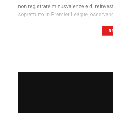
non registrare minusvalenze e di reinvest
soprattutto in Premier League, osservano
Ultima chiamata per l’olandese
R
Le prossime partite saranno decisive per
Koopmeiners Juventus
. Dopo la sosta, 
ciclo di gare che rappresenterà un vero e
Tudor e la dirigenza si aspettano una re
riconquistare la fiducia perduta e scongi
La
Juventus
crede ancora in Koopmeiners
attenuanti è finito.
LEGGI ANCHE >>> Pro
LA PLAYLIST DELLE NOSTRE TOP NEW