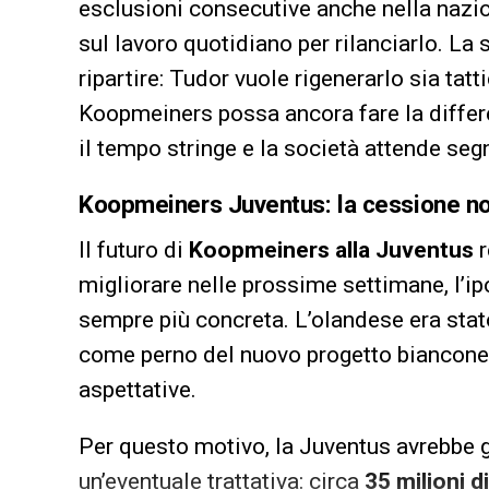
esclusioni consecutive anche nella nazio
sul lavoro quotidiano per rilanciarlo. La s
ripartire: Tudor vuole rigenerarlo sia ta
Koopmeiners possa ancora fare la differ
il tempo stringe e la società attende segn
Koopmeiners Juventus: la cessione no
Il futuro di
Koopmeiners alla Juventus
r
migliorare nelle prossime settimane, l’i
sempre più concreta. L’olandese era stato
come perno del nuovo progetto bianconer
aspettative.
Per questo motivo, la Juventus avrebbe g
un’eventuale trattativa: circa
35 milioni d