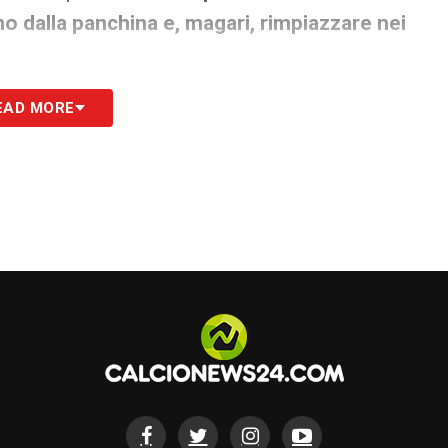
no dalla panchina e, magari, rimpiazzare nei
EAD MORE
S