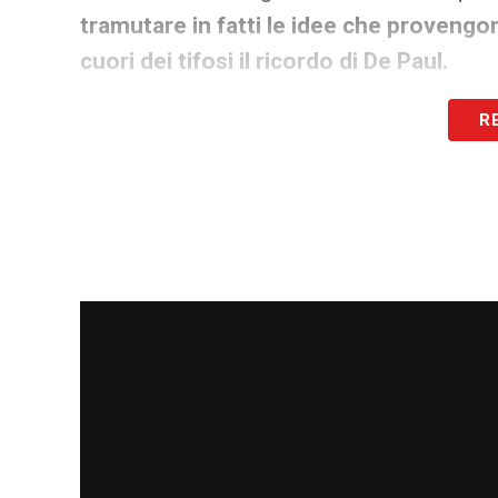
tramutare in fatti le idee che provengo
cuori dei tifosi il ricordo di De Paul.
R
LA PLAYLIST DELLE NOSTRE TOP NEW