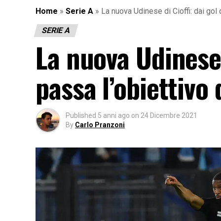
Home
»
Serie A
»
La nuova Udinese di Cioffi: dai gol
SERIE A
La nuova Udinese 
passa l’obiettivo
Published
5 anni ago
on
24 Dicembre 2021
By
Carlo Pranzoni