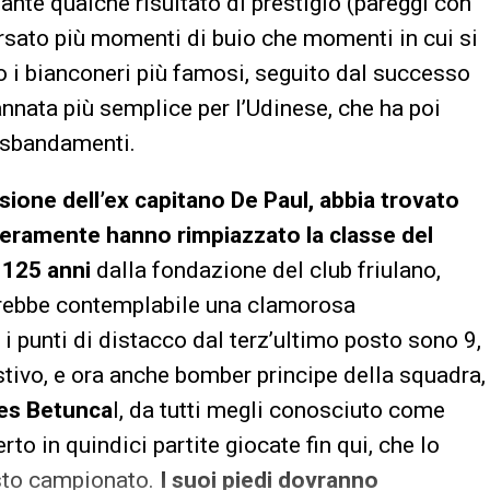
ante qualche risultato di prestigio (pareggi con
ersato più momenti di buio che momenti in cui si
tro i bianconeri più famosi, seguito dal successo
’annata più semplice per l’Udinese, che ha poi
i sbandamenti.
sione dell’ex capitano De Paul, abbia trovato
i veramente hanno rimpiazzato la classe del
i
125 anni
dalla fondazione del club friulano,
sarebbe contemplabile una clamorosa
 i punti di distacco dal terz’ultimo posto sono 9,
stivo, e ora anche bomber principe della squadra,
es Betunca
l, da tutti megli conosciuto come
to in quindici partite giocate fin qui, che lo
esto campionato.
I suoi piedi dovranno