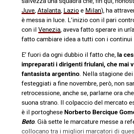
salvezza una squadra che, fin qui, nonost
Juve
,
Atalanta
,
Lazio
e
Milan
), ha attrav
è messa in luce. L’inizio con il pari con
con il
Venezia
, aveva fatto sperare in un
fatto cambiare idea a tutti con i continu
E’ fuori da ogni dubbio il fatto che,
la ces
impreparati i dirigenti friulani, che ma
fantasista argentino
. Nella stagione de
festeggiati a fine novembre, però, non 
retrocessione, anche se, parlarne ora che
suona strano. Il colpaccio del mercato e
è il portoghese
Norberto Bercique Gom
Beto
. Già sette le marcature messe a refer
collocano tra i migliori marcatori di qu