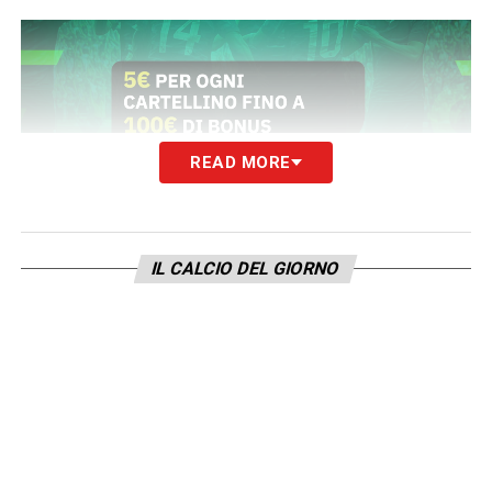
READ MORE
Informativa Lottomatica e Goldbet: fino a
100€ per ogni cartellino in Serie A
Per ogni cartellino ottieni 5€ fino a 100€ di
IL CALCIO DEL GIORNO
bonus scommesse
Verifica termini e condizioni tramite i
seguenti link:
SCOPRI LA PROMO LOTTOMATICA
SCOPRI LA PROMO GOLDBET