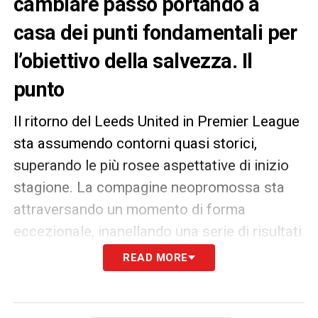
cambiare passo portando a
casa dei punti fondamentali per
l’obiettivo della salvezza. Il
punto
Il ritorno del Leeds United in Premier League
sta assumendo contorni quasi storici,
superando le più rosee aspettative di inizio
stagione. La compagine neopromossa sta
attraversando un momento di forma
eccezionale, inanellando una serie di risultati
utili consecutivi che ha lasciato a bocca
READ MORE
aperta tifosi e addetti ai lavori. I “Whites” non
conoscono sconfitta da ben sette turni di