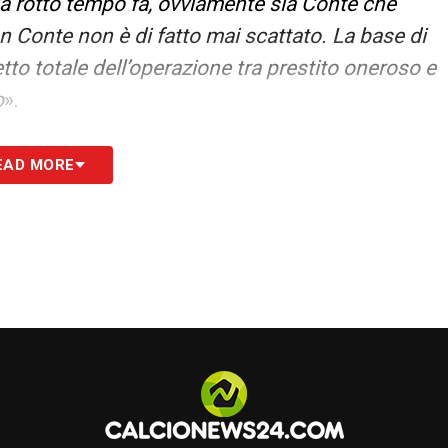
ia rotto tempo fa, ovviamente sia Conte che
on Conte non è di fatto mai scattato. La base di
tto totale dell’operazione tra prestito oneroso e
o
».
S
EAD MORE