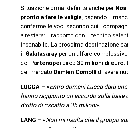
Situazione ormai definita anche per
Noa
pronto a fare le valigie
, pagando il manc
conferme le voci secondo cui i compagni
a restare: il rapporto con il tecnico sale
insanabile. La prossima destinazione sar
il
Galatasaray
per un affare complessivo (
dei
Partenopei
circa
30 milioni di euro
.
del mercato
Damien Comolli
di avere nuo
LUCCA
– «
Entro domani Lucca darà una 
hanno raggiunto un accordo sulla base di
diritto di riscatto a 35 milioni
».
LANG
– «
Non mi risulta che il gruppo s