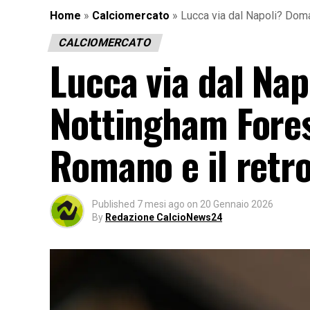
Home
»
Calciomercato
»
Lucca via dal Napoli? Doma
CALCIOMERCATO
Lucca via dal Nap
Nottingham Forest
Romano e il retr
Published
7 mesi ago
on
20 Gennaio 2026
By
Redazione CalcioNews24