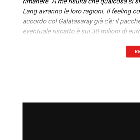
rimanere. A me risulta che qualcosa si s
Lang avranno le loro ragioni. Il feeling c
accordo col Galatasaray già c’è: il pacche
eventuale riscatto è sui 30 milioni di eur
LA PLAYLIST DELLE NOSTRE TOP NEW
R