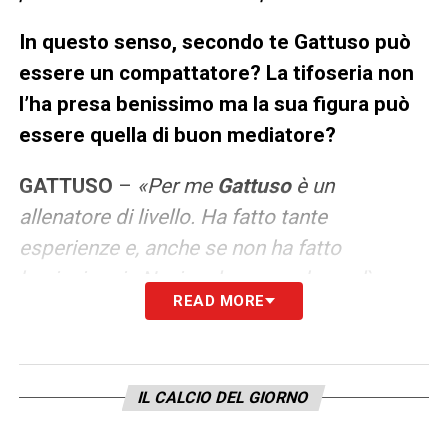
In questo senso, secondo te Gattuso può
essere un compattatore? La tifoseria non
l’ha presa benissimo ma la sua figura può
essere quella di buon mediatore?
GATTUSO
–
«Per me
Gattuso
è un
allenatore di livello. Ha fatto tante
esperienze e, anche se non ha fatto
benissimo in Nazionale, secondo me lì era
READ MORE
molto difficile fare bene, considerando il
materiale umano a disposizione. Qualsiasi
allenatore avrebbe fatto fatica. Credo che
IL CALCIO DEL GIORNO
possa fare bene in questo ambiente. È un
allenatore che ha carattere, grinta e voglia di