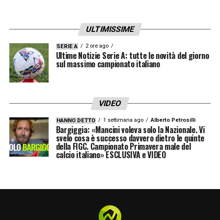
COSA HA DETTO AI GIOVANI
– «
Loro sanno
di avere un’opportunità e la devono sfruttare
ULTIMISSIME
al massimo delle loro possibilità. Il calcio è
così, devi dimostrare quello che vali e per
2 ore ago
SERIE A
Ultime Notizie Serie A: tutte le novità del giorno
farlo devi restare calmo, studiare i
sul massimo campionato italiano
movimenti dei compagni e quando entri
essere aggressivo e deciso
».
VIDEO
1 settimana ago
Alberto Petrosilli
HANNO DETTO
LA PLAYLIST DELLE NOSTRE TOP NEWS
Bargiggia: «Mancini voleva solo la Nazionale. Vi
svelo cosa è successo davvero dietro le quinte
della FIGC. Campionato Primavera male del
calcio italiano» ESCLUSIVA e VIDEO