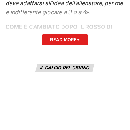
deve adattarsi all’idea dell’allenatore, per me
è indifferente giocare a 3 o a 4
».
COME É CAMBIATO DOPO IL ROSSO DI
SAN SIRO
– «
Arrivavo da un’altra lega, quella
READ MORE
francese e non avevo ancora compreso i
meccanismi della Serie A. Dopo quella
partita ho capito molte cose, è stata una
IL CALCIO DEL GIORNO
svolta. Penso che ci sia un Maripamn prima
di San Siro e un altro dopo San Siro. Mi sono
adattato e ho conquistato un posto in
squadra. Vado sempre al combattimento,
come prima, ma con la testa più “fredda”. E i
cartellini infatti sono diminuiti
».