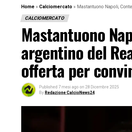
Home
»
Calciomercato
»
Mastantuono Napoli, Conte v
CALCIOMERCATO
Mastantuono Napol
argentino del Re
offerta per convi
Published
7 mesi ago
on
28 Dicembre 2025
By
Redazione CalcioNews24