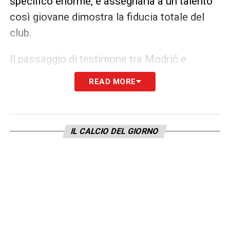
specifico enorme, e assegnarla a un talento
così giovane dimostra la fiducia totale del
club.
Il passaggio di testimone tra Modrić e
Mbappé
sancisce quindi l’inizio di una nuova
READ MORE
era madridista. Con il francese al centro del
progetto e una rosa in continua evoluzione, il
Real si prepara a dominare ancora, puntando
IL CALCIO DEL GIORNO
su talento, ambizione e simboli forti come la
maglia numero
10
.
LA PLAYLIST DELLE NOSTRE TOP NEWS