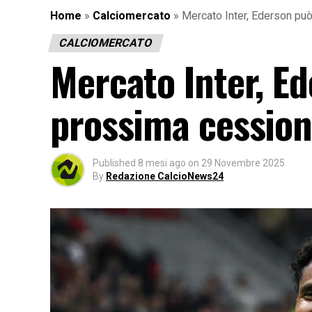
Home
»
Calciomercato
»
Mercato Inter, Ederson può
CALCIOMERCATO
Mercato Inter, Ed
prossima cessione
Published
8 mesi ago
on
29 Novembre 2025
By
Redazione CalcioNews24