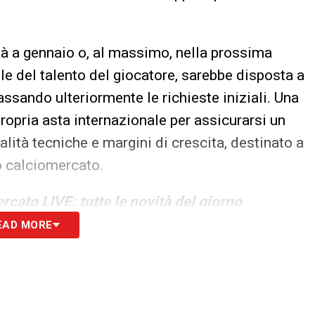
già a gennaio o, al massimo, nella prossima
ole del talento del giocatore, sarebbe disposta a
bassando ulteriormente le richieste iniziali. Una
ropria asta internazionale per assicurarsi un
alità tecniche e margini di crescita, destinato a
o calciomercato.
rcato LIVE: tutte le novità del giorno
EAD MORE
S