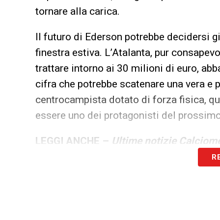
tornare alla carica.
Il futuro di Ederson potrebbe decidersi 
finestra estiva. L’Atalanta, pur consapev
trattare intorno ai 30 milioni di euro, ab
cifra che potrebbe scatenare una vera e p
centrocampista dotato di forza fisica, qu
essere uno dei protagonisti del prossim
LEGGI ANCHE –
Ultime notizie Calciome
R
LA PLAYLIST DELLE NOSTRE TOP NEW