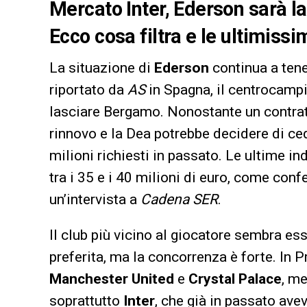
Mercato Inter, Ederson sarà l
Ecco cosa filtra e le ultimissi
La situazione di
Ederson
continua a ten
riportato da
AS
in Spagna, il centrocampi
lasciare Bergamo. Nonostante un contratt
rinnovo e la Dea potrebbe decidere di ced
milioni richiesti in passato. Le ultime in
tra i 35 e i 40 milioni di euro, come co
un’intervista a
Cadena SER
.
Il club più vicino al giocatore sembra ess
preferita, ma la concorrenza è forte. In
Manchester United
e
Crystal Palace
, m
soprattutto
Inter
, che già in passato ave